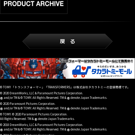
© TOMY 「トランスフォーマー」「TRANSFORMERS」は株式会社タカラトミーの登録商標です。
© 2020 DreamWorks, LLC & Paramount Pictures Corporation.
®
®
and/or TM & © TOMY. All Rights Reserved. TM &
denote Japan Trademarks.
© 2020 Paramount Pictures Corporation.
®
®
and/or TM & © TOMY. All Rights Reserved. TM &
denote Japan Trademarks.
© TOMY. © 2020 Paramount Pictures Corporation.
®
All Rights Reserved. TM &
denote Japan Trademarks.
© 2018 DreamWorks, LLC & Paramount Pictures Corporation.
®
®
and/or TM & © TOMY. All Rights Reserved. TM &
denote Japan Trademarks.