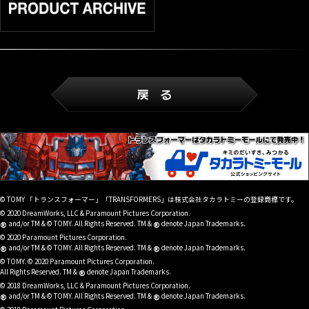
© TOMY 「トランスフォーマー」「TRANSFORMERS」は株式会社タカラトミーの登録商標です。
© 2020 DreamWorks, LLC & Paramount Pictures Corporation.
®
®
and/or TM & © TOMY. All Rights Reserved. TM &
denote Japan Trademarks.
© 2020 Paramount Pictures Corporation.
®
®
and/or TM & © TOMY. All Rights Reserved. TM &
denote Japan Trademarks.
© TOMY. © 2020 Paramount Pictures Corporation.
®
All Rights Reserved. TM &
denote Japan Trademarks.
© 2018 DreamWorks, LLC & Paramount Pictures Corporation.
®
®
and/or TM & © TOMY. All Rights Reserved. TM &
denote Japan Trademarks.