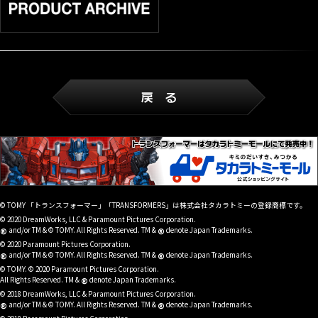
© TOMY 「トランスフォーマー」「TRANSFORMERS」は株式会社タカラトミーの登録商標です。
© 2020 DreamWorks, LLC & Paramount Pictures Corporation.
®
®
and/or TM & © TOMY. All Rights Reserved. TM &
denote Japan Trademarks.
© 2020 Paramount Pictures Corporation.
®
®
and/or TM & © TOMY. All Rights Reserved. TM &
denote Japan Trademarks.
© TOMY. © 2020 Paramount Pictures Corporation.
®
All Rights Reserved. TM &
denote Japan Trademarks.
© 2018 DreamWorks, LLC & Paramount Pictures Corporation.
®
®
and/or TM & © TOMY. All Rights Reserved. TM &
denote Japan Trademarks.