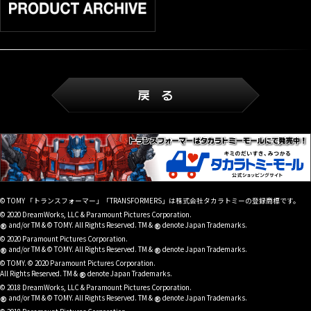
© TOMY 「トランスフォーマー」「TRANSFORMERS」は株式会社タカラトミーの登録商標です。
© 2020 DreamWorks, LLC & Paramount Pictures Corporation.
®
®
and/or TM & © TOMY. All Rights Reserved. TM &
denote Japan Trademarks.
© 2020 Paramount Pictures Corporation.
®
®
and/or TM & © TOMY. All Rights Reserved. TM &
denote Japan Trademarks.
© TOMY. © 2020 Paramount Pictures Corporation.
®
All Rights Reserved. TM &
denote Japan Trademarks.
© 2018 DreamWorks, LLC & Paramount Pictures Corporation.
®
®
and/or TM & © TOMY. All Rights Reserved. TM &
denote Japan Trademarks.