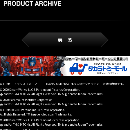
© TOMY 「トランスフォーマー」「TRANSFORMERS」は株式会社タカラトミーの登録商標です。
© 2020 DreamWorks, LLC & Paramount Pictures Corporation.
®
®
and/or TM & © TOMY. All Rights Reserved. TM &
denote Japan Trademarks.
© 2020 Paramount Pictures Corporation.
®
®
and/or TM & © TOMY. All Rights Reserved. TM &
denote Japan Trademarks.
© TOMY. © 2020 Paramount Pictures Corporation.
®
All Rights Reserved. TM &
denote Japan Trademarks.
© 2018 DreamWorks, LLC & Paramount Pictures Corporation.
®
®
and/or TM & © TOMY. All Rights Reserved. TM &
denote Japan Trademarks.