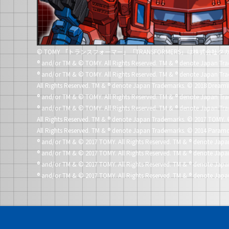
© TOMY 「トランスフォーマー」「TRANSFORMERS」は株式会
®
and/or TM & © TOMY. All Rights Reserved. TM &
®
denote Japan Tra
®
and/or TM & © TOMY. All Rights Reserved. TM &
®
denote Japan Tra
All Rights Reserved. TM &
®
denote Japan Trademarks.
© 2018 DreamW
®
and/or TM & © TOMY. All Rights Reserved. TM &
®
denote Japan Tra
®
and/or TM & © TOMY. All Rights Reserved. TM &
®
denote Japan Tra
All Rights Reserved. TM &
®
denote Japan Trademarks.
© 2017 TOMY. 
All Rights Reserved. TM &
®
denote Japan Trademarks.
© 2014 Paramo
®
and/or TM & © 2017 TOMY. All Rights Reserved. TM &
®
denote Japa
®
and/or TM & © 2017 TOMY. All Rights Reserved. TM &
®
denote Japa
®
and/or TM & © 2017 TOMY. All Rights Reserved. TM &
®
denote Japa
®
and/or TM & © 2017 TOMY. All Rights Reserved. TM &
®
denote Japa