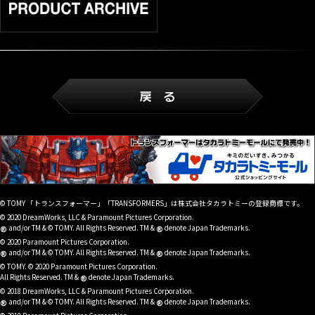
© TOMY 「トランスフォーマー」「TRANSFORMERS」は株式会社タカラトミーの登録商標です。
© 2020 DreamWorks, LLC & Paramount Pictures Corporation.
®
®
and/or TM & © TOMY. All Rights Reserved. TM &
denote Japan Trademarks.
© 2020 Paramount Pictures Corporation.
®
®
and/or TM & © TOMY. All Rights Reserved. TM &
denote Japan Trademarks.
© TOMY. © 2020 Paramount Pictures Corporation.
®
All Rights Reserved. TM &
denote Japan Trademarks.
© 2018 DreamWorks, LLC & Paramount Pictures Corporation.
®
®
and/or TM & © TOMY. All Rights Reserved. TM &
denote Japan Trademarks.