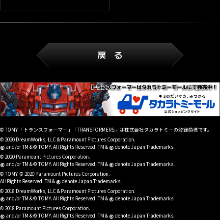
© TOMY 「トランスフォーマー」「TRANSFORMERS」は株式会社タカラトミーの登録商標です。
© 2020 DreamWorks, LLC & Paramount Pictures Corporation.
®
®
and/or TM & © TOMY. All Rights Reserved. TM &
denote Japan Trademarks.
© 2020 Paramount Pictures Corporation.
®
®
and/or TM & © TOMY. All Rights Reserved. TM &
denote Japan Trademarks.
© TOMY. © 2020 Paramount Pictures Corporation.
®
All Rights Reserved. TM &
denote Japan Trademarks.
© 2018 DreamWorks, LLC & Paramount Pictures Corporation.
®
®
and/or TM & © TOMY. All Rights Reserved. TM &
denote Japan Trademarks.
© 2018 Paramount Pictures Corporation.
®
®
and/or TM & © TOMY. All Rights Reserved. TM &
denote Japan Trademarks.