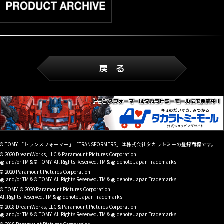
© TOMY 「トランスフォーマー」「TRANSFORMERS」は株式会社タカラトミーの登録商標です。
© 2020 DreamWorks, LLC & Paramount Pictures Corporation.
®
®
and/or TM & © TOMY. All Rights Reserved. TM &
denote Japan Trademarks.
© 2020 Paramount Pictures Corporation.
®
®
and/or TM & © TOMY. All Rights Reserved. TM &
denote Japan Trademarks.
© TOMY. © 2020 Paramount Pictures Corporation.
®
All Rights Reserved. TM &
denote Japan Trademarks.
© 2018 DreamWorks, LLC & Paramount Pictures Corporation.
®
®
and/or TM & © TOMY. All Rights Reserved. TM &
denote Japan Trademarks.