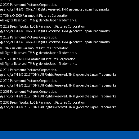
© 2020 Paramount Pictures Corporation.
®
®
and/or TM & © TOMY. All Rights Reserved. TM &
denote Japan Trademarks.
© TOMY. © 2020 Paramount Pictures Corporation.
®
All Rights Reserved. TM &
denote Japan Trademarks.
© 2018 DreamWorks, LLC & Paramount Pictures Corporation.
®
®
and/or TM & © TOMY. All Rights Reserved. TM &
denote Japan Trademarks.
© 2018 Paramount Pictures Corporation.
®
®
and/or TM & © TOMY. All Rights Reserved. TM &
denote Japan Trademarks.
© TOMY. © 2018 Paramount Pictures Corporation.
®
All Rights Reserved. TM &
denote Japan Trademarks.
© 2017 TOMY. © 2016 Paramount Pictures Corporation.
®
All Rights Reserved. TM &
denote Japan Trademarks.
© 2014 Paramount Pictures Corporation.
®
®
and/or TM & © 2017 TOMY. All Rights Reserved. TM &
denote Japan Trademarks.
© 2010 Paramount Pictures Corporation.
®
®
and/or TM & © 2017 TOMY. All Rights Reserved. TM &
denote Japan Trademarks.
© 2008 Paramount Pictures Corporation.
®
®
and/or TM & © 2017 TOMY. All Rights Reserved. TM &
denote Japan Trademarks.
© 2006 DreamWorks, LLC & Paramount Pictures Corporation.
®
®
and/or TM & © 2017 TOMY. All Rights Reserved. TM &
denote Japan Trademarks.