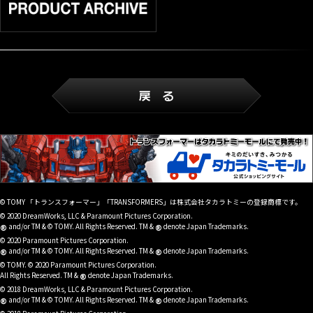
© TOMY 「トランスフォーマー」「TRANSFORMERS」は株式会社タカラトミーの登録商標です。
© 2020 DreamWorks, LLC & Paramount Pictures Corporation.
®
®
and/or TM & © TOMY. All Rights Reserved. TM &
denote Japan Trademarks.
© 2020 Paramount Pictures Corporation.
®
®
and/or TM & © TOMY. All Rights Reserved. TM &
denote Japan Trademarks.
© TOMY. © 2020 Paramount Pictures Corporation.
®
All Rights Reserved. TM &
denote Japan Trademarks.
© 2018 DreamWorks, LLC & Paramount Pictures Corporation.
®
®
and/or TM & © TOMY. All Rights Reserved. TM &
denote Japan Trademarks.