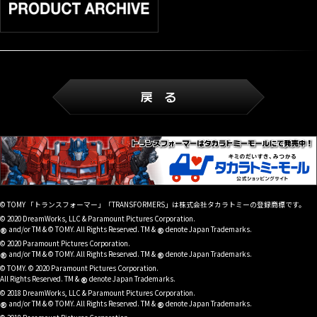
© TOMY 「トランスフォーマー」「TRANSFORMERS」は株式会社タカラトミーの登録商標です。
© 2020 DreamWorks, LLC & Paramount Pictures Corporation.
®
®
and/or TM & © TOMY. All Rights Reserved. TM &
denote Japan Trademarks.
© 2020 Paramount Pictures Corporation.
®
®
and/or TM & © TOMY. All Rights Reserved. TM &
denote Japan Trademarks.
© TOMY. © 2020 Paramount Pictures Corporation.
®
All Rights Reserved. TM &
denote Japan Trademarks.
© 2018 DreamWorks, LLC & Paramount Pictures Corporation.
®
®
and/or TM & © TOMY. All Rights Reserved. TM &
denote Japan Trademarks.