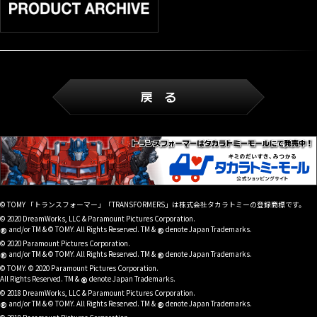
© TOMY 「トランスフォーマー」「TRANSFORMERS」は株式会社タカラトミーの登録商標です。
© 2020 DreamWorks, LLC & Paramount Pictures Corporation.
®
®
and/or TM & © TOMY. All Rights Reserved. TM &
denote Japan Trademarks.
© 2020 Paramount Pictures Corporation.
®
®
and/or TM & © TOMY. All Rights Reserved. TM &
denote Japan Trademarks.
© TOMY. © 2020 Paramount Pictures Corporation.
®
All Rights Reserved. TM &
denote Japan Trademarks.
© 2018 DreamWorks, LLC & Paramount Pictures Corporation.
®
®
and/or TM & © TOMY. All Rights Reserved. TM &
denote Japan Trademarks.