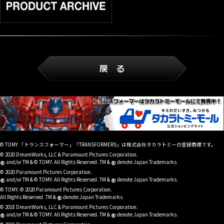
© TOMY 「トランスフォーマー」「TRANSFORMERS」は株式会社タカラトミーの登録商標です。
© 2020 DreamWorks, LLC & Paramount Pictures Corporation.
®
®
and/or TM & © TOMY. All Rights Reserved. TM &
denote Japan Trademarks.
© 2020 Paramount Pictures Corporation.
®
®
and/or TM & © TOMY. All Rights Reserved. TM &
denote Japan Trademarks.
© TOMY. © 2020 Paramount Pictures Corporation.
®
All Rights Reserved. TM &
denote Japan Trademarks.
© 2018 DreamWorks, LLC & Paramount Pictures Corporation.
®
®
and/or TM & © TOMY. All Rights Reserved. TM &
denote Japan Trademarks.