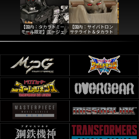
【国内：タカラトミー
【国内：サイバトロン
【国内：
モール限定】エージェ
サテライト＆タカラト
サテライ
ントラヴィッジ&ラヴィ
ミーモール限定】ビー
ミーモー
ッジ
ストウォーズビンテー
ストウォ
ジ ラットトラップ
ジ チータ