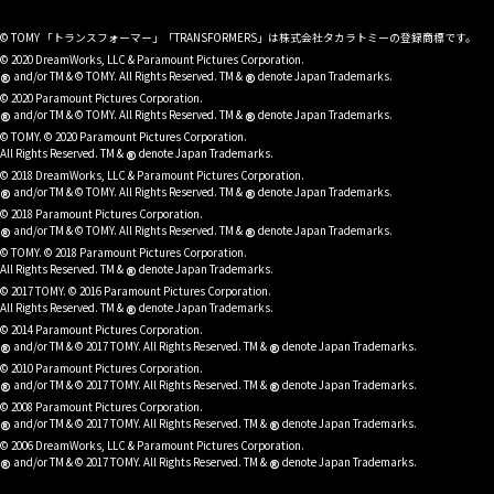
© TOMY 「トランスフォーマー」「TRANSFORMERS」は株式会社タカラトミーの登録商標です。
© 2020 DreamWorks, LLC & Paramount Pictures Corporation.
®
®
and/or TM & © TOMY. All Rights Reserved. TM &
denote Japan Trademarks.
© 2020 Paramount Pictures Corporation.
®
®
and/or TM & © TOMY. All Rights Reserved. TM &
denote Japan Trademarks.
© TOMY. © 2020 Paramount Pictures Corporation.
®
All Rights Reserved. TM &
denote Japan Trademarks.
© 2018 DreamWorks, LLC & Paramount Pictures Corporation.
®
®
and/or TM & © TOMY. All Rights Reserved. TM &
denote Japan Trademarks.
© 2018 Paramount Pictures Corporation.
®
®
and/or TM & © TOMY. All Rights Reserved. TM &
denote Japan Trademarks.
© TOMY. © 2018 Paramount Pictures Corporation.
®
All Rights Reserved. TM &
denote Japan Trademarks.
© 2017 TOMY. © 2016 Paramount Pictures Corporation.
®
All Rights Reserved. TM &
denote Japan Trademarks.
© 2014 Paramount Pictures Corporation.
®
®
and/or TM & © 2017 TOMY. All Rights Reserved. TM &
denote Japan Trademarks.
© 2010 Paramount Pictures Corporation.
®
®
and/or TM & © 2017 TOMY. All Rights Reserved. TM &
denote Japan Trademarks.
© 2008 Paramount Pictures Corporation.
®
®
and/or TM & © 2017 TOMY. All Rights Reserved. TM &
denote Japan Trademarks.
© 2006 DreamWorks, LLC & Paramount Pictures Corporation.
®
®
and/or TM & © 2017 TOMY. All Rights Reserved. TM &
denote Japan Trademarks.