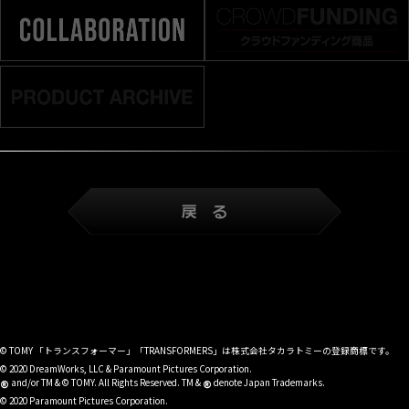
© TOMY 「トランスフォーマー」「TRANSFORMERS」は株式会社タカラトミーの登録商標です。
© 2020 DreamWorks, LLC & Paramount Pictures Corporation.
®
®
and/or TM & © TOMY. All Rights Reserved. TM &
denote Japan Trademarks.
© 2020 Paramount Pictures Corporation.