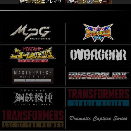
醒ウェポン エアレイザ
覚醒チェンジアーマー
覚醒チェン
ー
セット オプティマスプ
ーシー＆
ライム＆ライオンブレ
ード