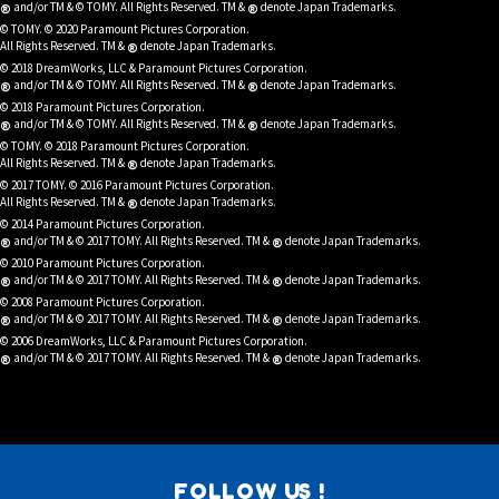
®
®
and/or TM & © TOMY. All Rights Reserved. TM &
denote Japan Trademarks.
© TOMY. © 2020 Paramount Pictures Corporation.
®
All Rights Reserved. TM &
denote Japan Trademarks.
© 2018 DreamWorks, LLC & Paramount Pictures Corporation.
®
®
and/or TM & © TOMY. All Rights Reserved. TM &
denote Japan Trademarks.
© 2018 Paramount Pictures Corporation.
®
®
and/or TM & © TOMY. All Rights Reserved. TM &
denote Japan Trademarks.
© TOMY. © 2018 Paramount Pictures Corporation.
®
All Rights Reserved. TM &
denote Japan Trademarks.
© 2017 TOMY. © 2016 Paramount Pictures Corporation.
®
All Rights Reserved. TM &
denote Japan Trademarks.
© 2014 Paramount Pictures Corporation.
®
®
and/or TM & © 2017 TOMY. All Rights Reserved. TM &
denote Japan Trademarks.
© 2010 Paramount Pictures Corporation.
®
®
and/or TM & © 2017 TOMY. All Rights Reserved. TM &
denote Japan Trademarks.
© 2008 Paramount Pictures Corporation.
®
®
and/or TM & © 2017 TOMY. All Rights Reserved. TM &
denote Japan Trademarks.
© 2006 DreamWorks, LLC & Paramount Pictures Corporation.
®
®
and/or TM & © 2017 TOMY. All Rights Reserved. TM &
denote Japan Trademarks.
FOLLOW US !