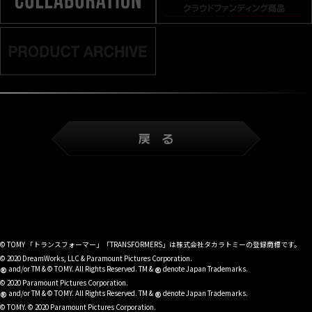
© TOMY 「トランスフォーマー」「TRANSFORMERS」は株式会社タカラトミーの登録商標です。
© 2020 DreamWorks, LLC & Paramount Pictures Corporation.
®
®
and/or TM & © TOMY. All Rights Reserved. TM &
denote Japan Trademarks.
© 2020 Paramount Pictures Corporation.
®
®
and/or TM & © TOMY. All Rights Reserved. TM &
denote Japan Trademarks.
© TOMY. © 2020 Paramount Pictures Corporation.