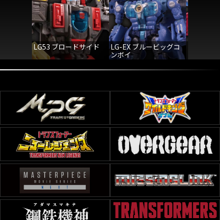
LG53 ブロードサイド
LG-EX ブルービッグコ
LG52 
ンボイ
ーミスフ