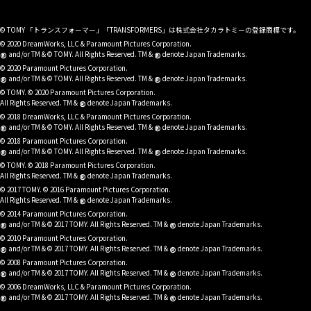
© TOMY 「トランスフォーマー」「TRANSFORMERS」は株式会社タカラトミーの登録商標です。
© 2020 DreamWorks, LLC & Paramount Pictures Corporation.
®
®
and/or TM & © TOMY. All Rights Reserved. TM &
denote Japan Trademarks.
© 2020 Paramount Pictures Corporation.
®
®
and/or TM & © TOMY. All Rights Reserved. TM &
denote Japan Trademarks.
© TOMY. © 2020 Paramount Pictures Corporation.
®
All Rights Reserved. TM &
denote Japan Trademarks.
© 2018 DreamWorks, LLC & Paramount Pictures Corporation.
®
®
and/or TM & © TOMY. All Rights Reserved. TM &
denote Japan Trademarks.
© 2018 Paramount Pictures Corporation.
®
®
and/or TM & © TOMY. All Rights Reserved. TM &
denote Japan Trademarks.
© TOMY. © 2018 Paramount Pictures Corporation.
®
All Rights Reserved. TM &
denote Japan Trademarks.
© 2017 TOMY. © 2016 Paramount Pictures Corporation.
®
All Rights Reserved. TM &
denote Japan Trademarks.
© 2014 Paramount Pictures Corporation.
®
®
and/or TM & © 2017 TOMY. All Rights Reserved. TM &
denote Japan Trademarks.
© 2010 Paramount Pictures Corporation.
®
®
and/or TM & © 2017 TOMY. All Rights Reserved. TM &
denote Japan Trademarks.
© 2008 Paramount Pictures Corporation.
®
®
and/or TM & © 2017 TOMY. All Rights Reserved. TM &
denote Japan Trademarks.
© 2006 DreamWorks, LLC & Paramount Pictures Corporation.
®
®
and/or TM & © 2017 TOMY. All Rights Reserved. TM &
denote Japan Trademarks.