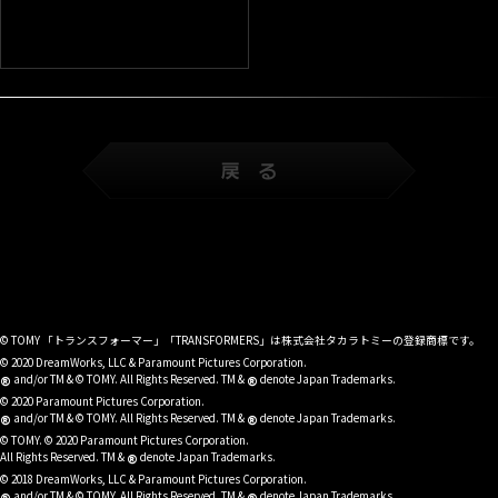
© TOMY 「トランスフォーマー」「TRANSFORMERS」は株式会社タカラトミーの登録商標です。
© 2020 DreamWorks, LLC & Paramount Pictures Corporation.
®
®
and/or TM & © TOMY. All Rights Reserved. TM &
denote Japan Trademarks.
© 2020 Paramount Pictures Corporation.
®
®
and/or TM & © TOMY. All Rights Reserved. TM &
denote Japan Trademarks.
© TOMY. © 2020 Paramount Pictures Corporation.
®
All Rights Reserved. TM &
denote Japan Trademarks.
© 2018 DreamWorks, LLC & Paramount Pictures Corporation.
and/or TM & © TOMY. All Rights Reserved. TM &
denote Japan Trademarks.