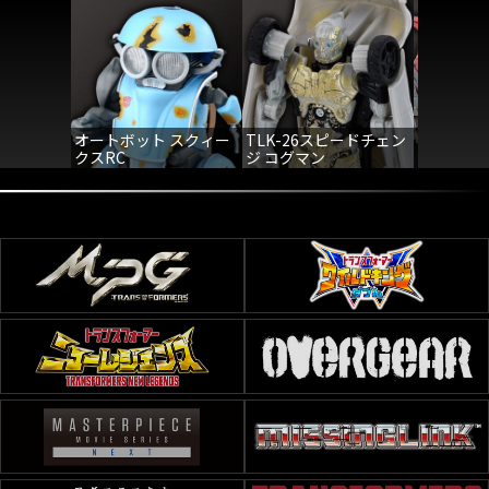
オートボット スクィー
TLK-26スピードチェン
TLK-2
クスRC
ジ コグマン
ジ ダイノ
ン