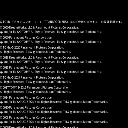
© TOMY 「トランスフォーマー」「TRANSFORMERS」は株式会社タカラトミーの登録商標です。
© 2020 DreamWorks, LLC & Paramount Pictures Corporation.
®
®
and/or TM & © TOMY. All Rights Reserved. TM &
denote Japan Trademarks.
© 2020 Paramount Pictures Corporation.
®
®
and/or TM & © TOMY. All Rights Reserved. TM &
denote Japan Trademarks.
© TOMY. © 2020 Paramount Pictures Corporation.
®
All Rights Reserved. TM &
denote Japan Trademarks.
© 2018 DreamWorks, LLC & Paramount Pictures Corporation.
®
®
and/or TM & © TOMY. All Rights Reserved. TM &
denote Japan Trademarks.
© 2018 Paramount Pictures Corporation.
®
®
and/or TM & © TOMY. All Rights Reserved. TM &
denote Japan Trademarks.
© TOMY. © 2018 Paramount Pictures Corporation.
®
All Rights Reserved. TM &
denote Japan Trademarks.
© 2017 TOMY. © 2016 Paramount Pictures Corporation.
®
All Rights Reserved. TM &
denote Japan Trademarks.
© 2014 Paramount Pictures Corporation.
®
®
and/or TM & © 2017 TOMY. All Rights Reserved. TM &
denote Japan Trademarks.
© 2010 Paramount Pictures Corporation.
®
®
and/or TM & © 2017 TOMY. All Rights Reserved. TM &
denote Japan Trademarks.
© 2008 Paramount Pictures Corporation.
®
®
and/or TM & © 2017 TOMY. All Rights Reserved. TM &
denote Japan Trademarks.
© 2006 DreamWorks, LLC & Paramount Pictures Corporation.