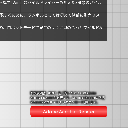
ボット誕生! Ver.」のパイルドライバーも加えた3種類のパイル
現するために、ランボルとしては初めて背部に別売りス
り、ロボットモードで兄弟のように息の合ったワイルドな
取扱説明書（PDF）をご覧いただくにはAdobe
Acrobat Readerが必要です。Acrobat Readerは下記
のAdobe公式サイトよりダウンロード頂けます。
Adobe Acrobat Reader