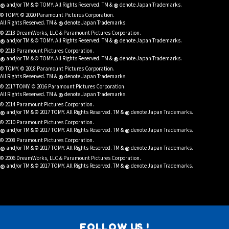
®
®
and/or TM & © TOMY. All Rights Reserved. TM &
denote Japan Trademarks.
© TOMY. © 2020 Paramount Pictures Corporation.
®
All Rights Reserved. TM &
denote Japan Trademarks.
© 2018 DreamWorks, LLC & Paramount Pictures Corporation.
®
®
and/or TM & © TOMY. All Rights Reserved. TM &
denote Japan Trademarks.
© 2018 Paramount Pictures Corporation.
®
®
and/or TM & © TOMY. All Rights Reserved. TM &
denote Japan Trademarks.
© TOMY. © 2018 Paramount Pictures Corporation.
®
All Rights Reserved. TM &
denote Japan Trademarks.
© 2017 TOMY. © 2016 Paramount Pictures Corporation.
®
All Rights Reserved. TM &
denote Japan Trademarks.
© 2014 Paramount Pictures Corporation.
®
®
and/or TM & © 2017 TOMY. All Rights Reserved. TM &
denote Japan Trademarks.
© 2010 Paramount Pictures Corporation.
®
®
and/or TM & © 2017 TOMY. All Rights Reserved. TM &
denote Japan Trademarks.
© 2008 Paramount Pictures Corporation.
®
®
and/or TM & © 2017 TOMY. All Rights Reserved. TM &
denote Japan Trademarks.
© 2006 DreamWorks, LLC & Paramount Pictures Corporation.
®
®
and/or TM & © 2017 TOMY. All Rights Reserved. TM &
denote Japan Trademarks.
FOLLOW US !