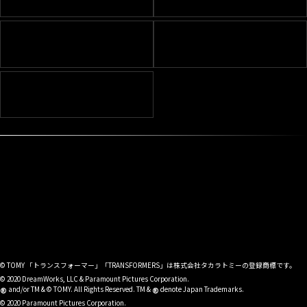
© TOMY 「トランスフォーマー」「TRANSFORMERS」は株式会社タカラトミーの登録商標です。
© 2020 DreamWorks, LLC & Paramount Pictures Corporation.
®
®
and/or TM & © TOMY. All Rights Reserved. TM &
denote Japan Trademarks.
© 2020 Paramount Pictures Corporation.