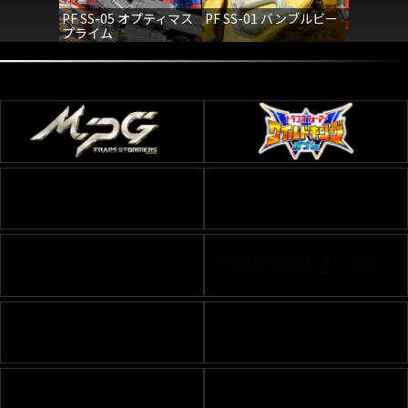
PF SS-05 オプティマス
PF SS-01 バンブルビー
PF WFC
プライム
スプライ