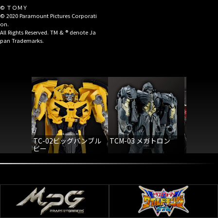
© ＴＯＭＹ
© 2020 Paramount Pictures Corporati
on.
All Rights Reserved. TM & ® denote Ja
pan Trademarks.
TC-02ビッグバンブル
TCM-03 メガトロン
TC-03
ビー
ン