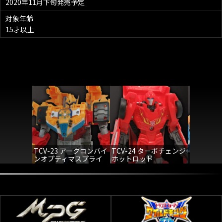
2020年11月下旬発売予定
対象年齢
15才以上
TCV-23 アークコンバイ
TCV-24 ターボチェンジ
TCV-25
ンオプティマスプライ
ホットロッド
スカイバ
ム