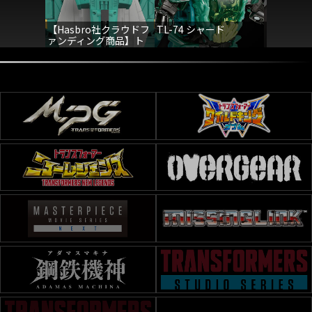
【Hasbro社クラウドフ
TL-74 シャード
TL-90 
ァンディング商品】ト
メナソー
ランスフォーマーレガ
シー ライオカイザー