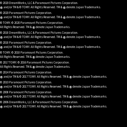
© 2020 DreamWorks, LLC & Paramount Pictures Corporation.
®
®
and/or TM & © TOMY. All Rights Reserved. TM &
denote Japan Trademarks.
© 2020 Paramount Pictures Corporation.
®
®
and/or TM & © TOMY. All Rights Reserved. TM &
denote Japan Trademarks.
© TOMY. © 2020 Paramount Pictures Corporation.
®
All Rights Reserved. TM &
denote Japan Trademarks.
© 2018 DreamWorks, LLC & Paramount Pictures Corporation.
®
®
and/or TM & © TOMY. All Rights Reserved. TM &
denote Japan Trademarks.
© 2018 Paramount Pictures Corporation.
®
®
and/or TM & © TOMY. All Rights Reserved. TM &
denote Japan Trademarks.
© TOMY. © 2018 Paramount Pictures Corporation.
®
All Rights Reserved. TM &
denote Japan Trademarks.
© 2017 TOMY. © 2016 Paramount Pictures Corporation.
®
All Rights Reserved. TM &
denote Japan Trademarks.
© 2014 Paramount Pictures Corporation.
®
®
and/or TM & © 2017 TOMY. All Rights Reserved. TM &
denote Japan Trademarks.
© 2010 Paramount Pictures Corporation.
®
®
and/or TM & © 2017 TOMY. All Rights Reserved. TM &
denote Japan Trademarks.
© 2008 Paramount Pictures Corporation.
®
®
and/or TM & © 2017 TOMY. All Rights Reserved. TM &
denote Japan Trademarks.
© 2006 DreamWorks, LLC & Paramount Pictures Corporation.
®
®
and/or TM & © 2017 TOMY. All Rights Reserved. TM &
denote Japan Trademarks.