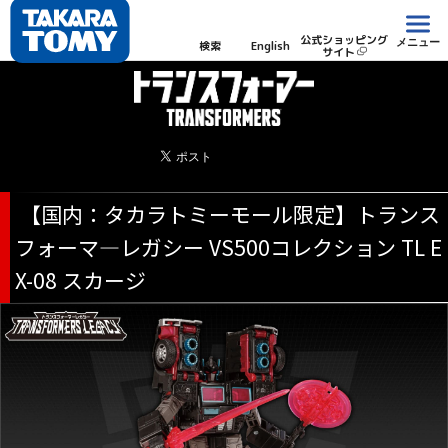
公式ショッピング
メニュー
検索
English
サイト
【国内：タカラトミーモール限定】トランス
フォーマ―レガシー VS500コレクション TL E
X-08 スカージ