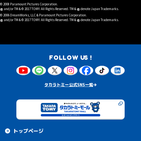
© 2008 Paramount Pictures Corporation.
®
®
and/or TM & © 2017 TOMY. All Rights Reserved. TM &
denote Japan Trademarks.
© 2006 DreamWorks, LLC & Paramount Pictures Corporation.
®
®
and/or TM & © 2017 TOMY. All Rights Reserved. TM &
denote Japan Trademarks.
FOLLOW US !
タカラトミー公式SNS一覧
トップページ