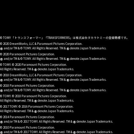
© TOMY 「トランスフォーマー」「TRANSFORMERS」は株式会社タカラトミーの登録商標です。
© 2020 DreamWorks, LLC & Paramount Pictures Corporation.
®
®
and/or TM & © TOMY. All Rights Reserved. TM &
denote Japan Trademarks.
© 2020 Paramount Pictures Corporation.
®
®
and/or TM & © TOMY. All Rights Reserved. TM &
denote Japan Trademarks.
© TOMY. © 2020 Paramount Pictures Corporation.
®
All Rights Reserved. TM &
denote Japan Trademarks.
© 2018 DreamWorks, LLC & Paramount Pictures Corporation.
®
®
and/or TM & © TOMY. All Rights Reserved. TM &
denote Japan Trademarks.
© 2018 Paramount Pictures Corporation.
®
®
and/or TM & © TOMY. All Rights Reserved. TM &
denote Japan Trademarks.
© TOMY. © 2018 Paramount Pictures Corporation.
®
All Rights Reserved. TM &
denote Japan Trademarks.
© 2017 TOMY. © 2016 Paramount Pictures Corporation.
®
All Rights Reserved. TM &
denote Japan Trademarks.
© 2014 Paramount Pictures Corporation.
®
®
and/or TM & © 2017 TOMY. All Rights Reserved. TM &
denote Japan Trademarks.
© 2010 Paramount Pictures Corporation.
®
®
and/or TM & © 2017 TOMY. All Rights Reserved. TM &
denote Japan Trademarks.