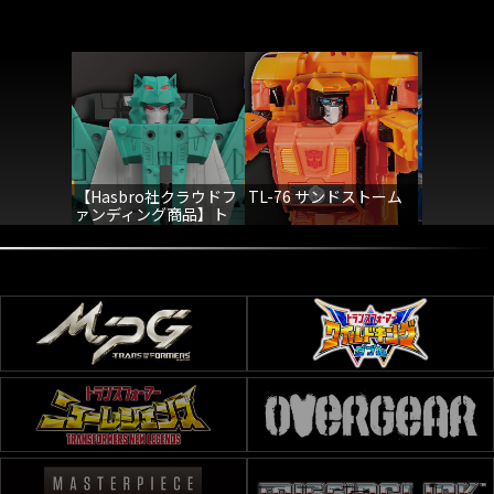
【Hasbro社クラウドフ
TL-76 サンドストーム
TL-75 
ァンディング商品】ト
アーズ
ランスフォーマーレガ
シー ライオカイザー