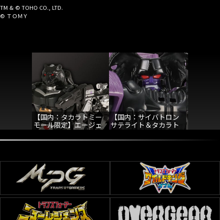
TM & © TOHO CO., LTD.
© ＴＯＭＹ
【国内：タカラトミー
【国内：サイバトロン
【国内：
モール限定】エージェ
サテライト＆タカラト
サテライ
ントラヴィッジ&ラヴィ
ミーモール限定】ビー
ミーモー
ッジ
ストウォーズビンテー
ストウォ
ジ メガトロン
ジ オプテ
マル