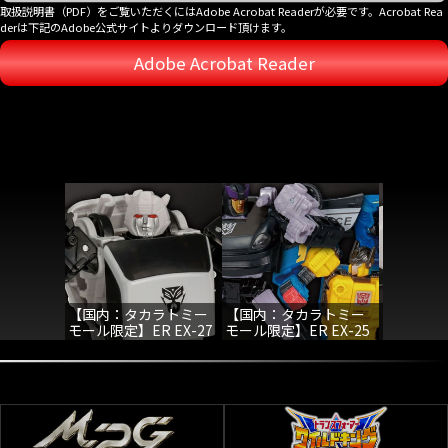
取扱説明書（PDF）をご覧いただくにはAdobe Acrobat Readerが必要です。Acrobat Rea
derは下記のAdobe公式サイトよりダウンロード頂けます。
Adobe Acrobat Reader
【国内：タカラトミー
【国内：タカラトミー
【国内：
モール限定】ER EX-27
モール限定】ER EX-25
モール限定】
バグバイト
ドミナスクリミナルパ
エグゾー
スート