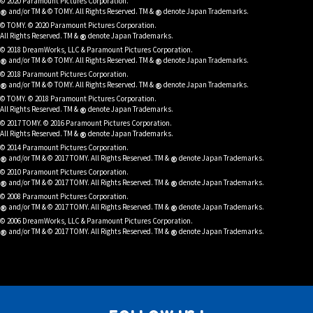
© 2020 Paramount Pictures Corporation.
®
®
and/or TM & © TOMY. All Rights Reserved. TM &
denote Japan Trademarks.
© TOMY. © 2020 Paramount Pictures Corporation.
®
All Rights Reserved. TM &
denote Japan Trademarks.
© 2018 DreamWorks, LLC & Paramount Pictures Corporation.
®
®
and/or TM & © TOMY. All Rights Reserved. TM &
denote Japan Trademarks.
© 2018 Paramount Pictures Corporation.
®
®
and/or TM & © TOMY. All Rights Reserved. TM &
denote Japan Trademarks.
© TOMY. © 2018 Paramount Pictures Corporation.
®
All Rights Reserved. TM &
denote Japan Trademarks.
© 2017 TOMY. © 2016 Paramount Pictures Corporation.
®
All Rights Reserved. TM &
denote Japan Trademarks.
© 2014 Paramount Pictures Corporation.
®
®
and/or TM & © 2017 TOMY. All Rights Reserved. TM &
denote Japan Trademarks.
© 2010 Paramount Pictures Corporation.
®
®
and/or TM & © 2017 TOMY. All Rights Reserved. TM &
denote Japan Trademarks.
© 2008 Paramount Pictures Corporation.
®
®
and/or TM & © 2017 TOMY. All Rights Reserved. TM &
denote Japan Trademarks.
© 2006 DreamWorks, LLC & Paramount Pictures Corporation.
®
®
and/or TM & © 2017 TOMY. All Rights Reserved. TM &
denote Japan Trademarks.