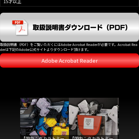
15才以上
取扱説明書（PDF）をご覧いただくにはAdobe Acrobat Readerが必要です。Acrobat Rea
derは下記のAdobe公式サイトよりダウンロード頂けます。
Adobe Acrobat Reader
【国内：タカラトミー
【国内：タカラトミー
【国内：