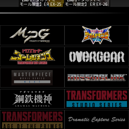
モール限定】ER EX-25
モール限定】 ER EX-26
モール限定】
ドミナスクリミナルパ
エグゾースト
バグバイ
スート