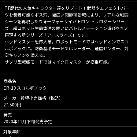
TF歴代の人気キャラクター達をリブート！武器やエフェクトパー
ツを装着可能なボス穴、幅広い関節可動域によリ、リアルな戦闘
シーンを再現したウォーフォーサイバトロン トリロジーシリー
ズ。超ロボット生命体達の闘いにバトルステーション遊びを加え
再現する新シリーズ「アースライズ」です！
ヘッドマスター恐怖大帝。ロボットモードではヘッドオンでスコ
ルポノックに。防衛基地モードではレーダー、通信センター、対
空キャノンを備える。
サソリ型戦艦モードではマイクロマスターが搭乗可能。
商品名
ER-10 スコルポノック
メーカー希望小売価格（税込）
27,500円
発売
2020年11月下旬発売予定
対象年齢