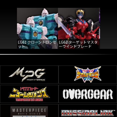
LG61 クローントロンセ
LG62 ターゲットマスタ
LG63 G
ット
ーウインドブレード