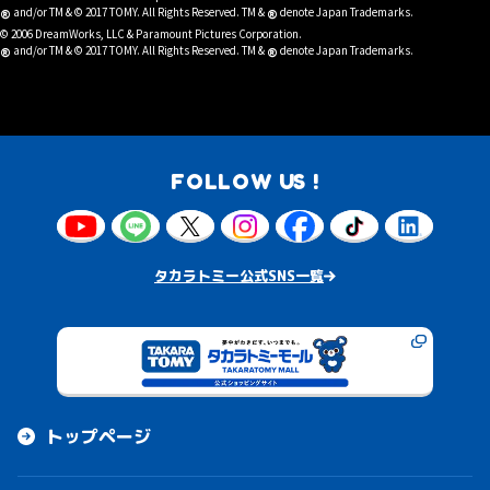
®
®
and/or TM & © 2017 TOMY. All Rights Reserved. TM &
denote Japan Trademarks.
© 2006 DreamWorks, LLC & Paramount Pictures Corporation.
®
®
and/or TM & © 2017 TOMY. All Rights Reserved. TM &
denote Japan Trademarks.
FOLLOW US !
タカラトミー公式SNS一覧
トップページ