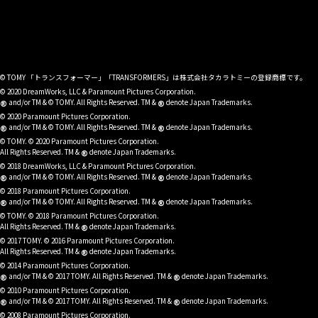
© TOMY 「トランスフォーマー」「TRANSFORMERS」は株式会社タカラトミーの登録商標です。
© 2020 DreamWorks, LLC & Paramount Pictures Corporation.
®
®
and/or TM & © TOMY. All Rights Reserved. TM &
denote Japan Trademarks.
© 2020 Paramount Pictures Corporation.
®
®
and/or TM & © TOMY. All Rights Reserved. TM &
denote Japan Trademarks.
© TOMY. © 2020 Paramount Pictures Corporation.
®
All Rights Reserved. TM &
denote Japan Trademarks.
© 2018 DreamWorks, LLC & Paramount Pictures Corporation.
®
®
and/or TM & © TOMY. All Rights Reserved. TM &
denote Japan Trademarks.
© 2018 Paramount Pictures Corporation.
®
®
and/or TM & © TOMY. All Rights Reserved. TM &
denote Japan Trademarks.
© TOMY. © 2018 Paramount Pictures Corporation.
®
All Rights Reserved. TM &
denote Japan Trademarks.
© 2017 TOMY. © 2016 Paramount Pictures Corporation.
®
All Rights Reserved. TM &
denote Japan Trademarks.
© 2014 Paramount Pictures Corporation.
®
®
and/or TM & © 2017 TOMY. All Rights Reserved. TM &
denote Japan Trademarks.
© 2010 Paramount Pictures Corporation.
®
®
and/or TM & © 2017 TOMY. All Rights Reserved. TM &
denote Japan Trademarks.
© 2008 Paramount Pictures Corporation.