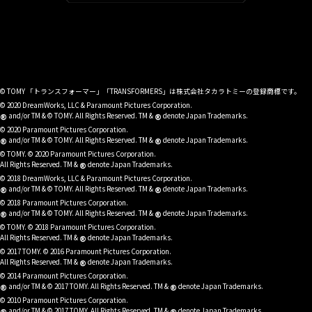
© TOMY 「トランスフォーマー」「TRANSFORMERS」は株式会社タカラトミーの登録商標です。
© 2020 DreamWorks, LLC & Paramount Pictures Corporation.
®
®
and/or TM & © TOMY. All Rights Reserved. TM &
denote Japan Trademarks.
© 2020 Paramount Pictures Corporation.
®
®
and/or TM & © TOMY. All Rights Reserved. TM &
denote Japan Trademarks.
© TOMY. © 2020 Paramount Pictures Corporation.
®
All Rights Reserved. TM &
denote Japan Trademarks.
© 2018 DreamWorks, LLC & Paramount Pictures Corporation.
®
®
and/or TM & © TOMY. All Rights Reserved. TM &
denote Japan Trademarks.
© 2018 Paramount Pictures Corporation.
®
®
and/or TM & © TOMY. All Rights Reserved. TM &
denote Japan Trademarks.
© TOMY. © 2018 Paramount Pictures Corporation.
®
All Rights Reserved. TM &
denote Japan Trademarks.
© 2017 TOMY. © 2016 Paramount Pictures Corporation.
®
All Rights Reserved. TM &
denote Japan Trademarks.
© 2014 Paramount Pictures Corporation.
®
®
and/or TM & © 2017 TOMY. All Rights Reserved. TM &
denote Japan Trademarks.
© 2010 Paramount Pictures Corporation.
and/or TM & © 2017 TOMY. All Rights Reserved. TM &
denote Japan Trademarks.