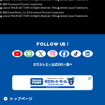
®
®
© 2008 Paramount Pictures Corporation.
®
®
and/or TM & © 2017 TOMY. All Rights Reserved. TM &
denote Japan Trademarks.
© 2006 DreamWorks, LLC & Paramount Pictures Corporation.
®
®
and/or TM & © 2017 TOMY. All Rights Reserved. TM &
denote Japan Trademarks.
FOLLOW US !
タカラトミー公式SNS一覧
トップページ