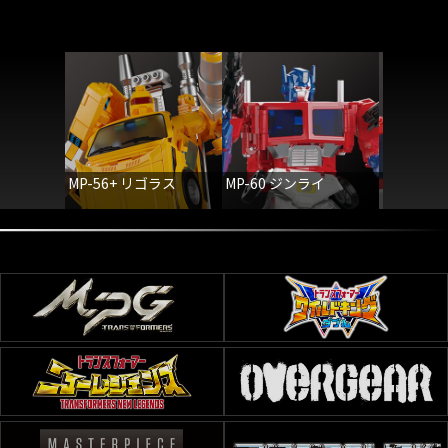
MP-56+ リゴラス
MP-60 ジンライ
MP-44S
ライム