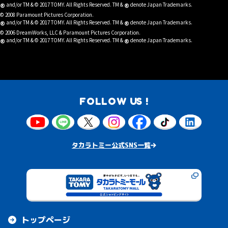
®
®
and/or TM & © 2017 TOMY. All Rights Reserved. TM &
denote Japan Trademarks.
© 2008 Paramount Pictures Corporation.
®
®
and/or TM & © 2017 TOMY. All Rights Reserved. TM &
denote Japan Trademarks.
© 2006 DreamWorks, LLC & Paramount Pictures Corporation.
®
®
and/or TM & © 2017 TOMY. All Rights Reserved. TM &
denote Japan Trademarks.
FOLLOW US !
タカラトミー公式SNS一覧
トップページ