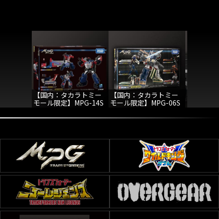
【国内：タカラトミー
【国内：タカラトミー
MPG-02
モール限定】MPG-14S
モール限定】MPG-06S
トゲツエ
ゴッドボンバー/ゴッド
トレインボットカエン/
ジンライBOXセット
ライデンBOXセット