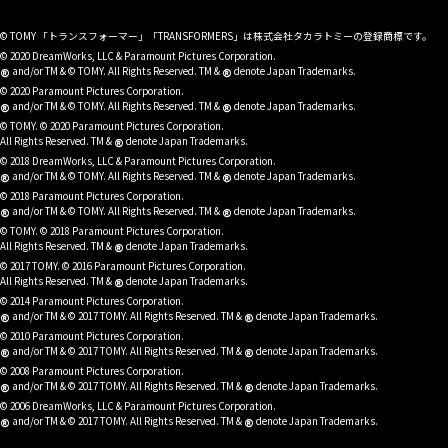
© TOMY 「トランスフォーマー」「TRANSFORMERS」は株式会社タカラトミーの登録商標です。
© 2020 DreamWorks, LLC & Paramount Pictures Corporation.
®
®
and/or TM & © TOMY. All Rights Reserved. TM &
denote Japan Trademarks.
© 2020 Paramount Pictures Corporation.
®
®
and/or TM & © TOMY. All Rights Reserved. TM &
denote Japan Trademarks.
© TOMY. © 2020 Paramount Pictures Corporation.
®
All Rights Reserved. TM &
denote Japan Trademarks.
© 2018 DreamWorks, LLC & Paramount Pictures Corporation.
®
®
and/or TM & © TOMY. All Rights Reserved. TM &
denote Japan Trademarks.
© 2018 Paramount Pictures Corporation.
®
®
and/or TM & © TOMY. All Rights Reserved. TM &
denote Japan Trademarks.
© TOMY. © 2018 Paramount Pictures Corporation.
®
All Rights Reserved. TM &
denote Japan Trademarks.
© 2017 TOMY. © 2016 Paramount Pictures Corporation.
®
All Rights Reserved. TM &
denote Japan Trademarks.
© 2014 Paramount Pictures Corporation.
®
®
and/or TM & © 2017 TOMY. All Rights Reserved. TM &
denote Japan Trademarks.
© 2010 Paramount Pictures Corporation.
®
®
and/or TM & © 2017 TOMY. All Rights Reserved. TM &
denote Japan Trademarks.
© 2008 Paramount Pictures Corporation.
®
®
and/or TM & © 2017 TOMY. All Rights Reserved. TM &
denote Japan Trademarks.
© 2006 DreamWorks, LLC & Paramount Pictures Corporation.
®
®
and/or TM & © 2017 TOMY. All Rights Reserved. TM &
denote Japan Trademarks.