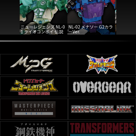
ニューレジェンズ NL-0
NL-02 メナソー G2カラ
NL-04
1 ライオコンボイ 伝説
ーVer.
の緑のライオンver.