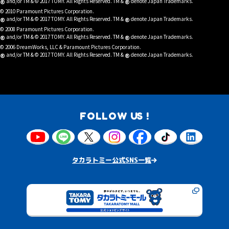
®
®
and/or TM & © 2017 TOMY. All Rights Reserved. TM &
denote Japan Trademarks.
© 2010 Paramount Pictures Corporation.
®
®
and/or TM & © 2017 TOMY. All Rights Reserved. TM &
denote Japan Trademarks.
© 2008 Paramount Pictures Corporation.
®
®
and/or TM & © 2017 TOMY. All Rights Reserved. TM &
denote Japan Trademarks.
© 2006 DreamWorks, LLC & Paramount Pictures Corporation.
®
®
and/or TM & © 2017 TOMY. All Rights Reserved. TM &
denote Japan Trademarks.
FOLLOW US !
タカラトミー公式SNS一覧