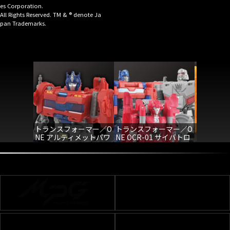
es Corporation.
All Rights Reserved. TM & ® denote Ja
pan Trademarks.
トランスフォーマー／O
トランスフォーマー／O
トランス
NE アルティメットパワ
NE OCR-01 サイバトロ
NE OCR
ーチェンジ オプティマ
ンラッシュバトル リー
ンラッシュ
スプライム
ダーたちの戦い
ローたち