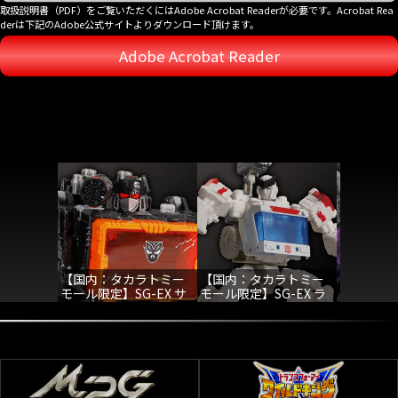
取扱説明書（PDF）をご覧いただくにはAdobe Acrobat Readerが必要です。Acrobat Rea
derは下記のAdobe公式サイトよりダウンロード頂けます。
Adobe Acrobat Reader
【国内：タカラトミー
【国内：タカラトミー
【国内：
モール限定】SG-EX サ
モール限定】SG-EX ラ
モール限定】
ウンドブラスター
チェット
ァントムス
コードロ