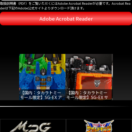
取扱説明書（PDF）をご覧いただくにはAdobe Acrobat Readerが必要です。Acrobat Rea
derは下記のAdobe公式サイトよりダウンロード頂けます。
Adobe Acrobat Reader
【国内：タカラトミー
【国内：タカラトミー
【国内：
モール限定】SG-EX ア
モール限定】SG-EX サ
モール限定】
シッドストーム＆イオ
ウンドブラスター
チェット
ンストーム＆ノヴァス
トーム