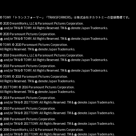
© TOMY 「トランスフォーマー」「TRANSFORMERS」は株式会社タカラトミーの登録商標です。
© 2020 DreamWorks, LLC & Paramount Pictures Corporation.
®
®
and/or TM & © TOMY. All Rights Reserved. TM &
denote Japan Trademarks.
© 2020 Paramount Pictures Corporation.
®
®
and/or TM & © TOMY. All Rights Reserved. TM &
denote Japan Trademarks.
© TOMY. © 2020 Paramount Pictures Corporation.
®
All Rights Reserved. TM &
denote Japan Trademarks.
© 2018 DreamWorks, LLC & Paramount Pictures Corporation.
®
®
and/or TM & © TOMY. All Rights Reserved. TM &
denote Japan Trademarks.
© 2018 Paramount Pictures Corporation.
®
®
and/or TM & © TOMY. All Rights Reserved. TM &
denote Japan Trademarks.
© TOMY. © 2018 Paramount Pictures Corporation.
®
All Rights Reserved. TM &
denote Japan Trademarks.
© 2017 TOMY. © 2016 Paramount Pictures Corporation.
®
All Rights Reserved. TM &
denote Japan Trademarks.
© 2014 Paramount Pictures Corporation.
®
®
and/or TM & © 2017 TOMY. All Rights Reserved. TM &
denote Japan Trademarks.
© 2010 Paramount Pictures Corporation.
®
®
and/or TM & © 2017 TOMY. All Rights Reserved. TM &
denote Japan Trademarks.
© 2008 Paramount Pictures Corporation.
®
®
and/or TM & © 2017 TOMY. All Rights Reserved. TM &
denote Japan Trademarks.
© 2006 DreamWorks, LLC & Paramount Pictures Corporation.
®
®
and/or TM & © 2017 TOMY. All Rights Reserved. TM &
denote Japan Trademarks.