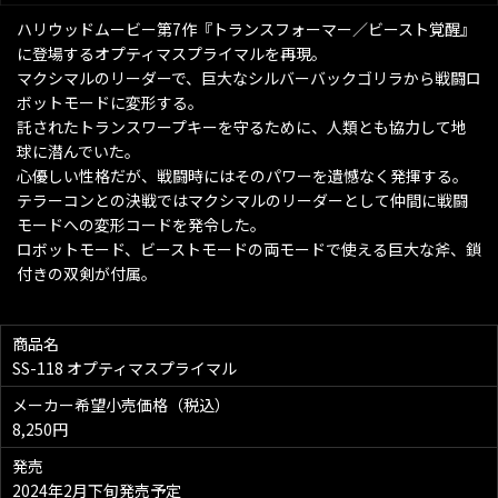
ハリウッドムービー第7作『トランスフォーマー／ビースト覚醒』
に登場するオプティマスプライマルを再現。
マクシマルのリーダーで、巨大なシルバーバックゴリラから戦闘ロ
ボットモードに変形する。
託されたトランスワープキーを守るために、人類とも協力して地
球に潜んでいた。
心優しい性格だが、戦闘時にはそのパワーを遺憾なく発揮する。
テラーコンとの決戦ではマクシマルのリーダーとして仲間に戦闘
モードへの変形コードを発令した。
ロボットモード、ビーストモードの両モードで使える巨大な斧、鎖
付きの双剣が付属。
商品名
SS-118 オプティマスプライマル
メーカー希望小売価格（税込）
8,250円
発売
2024年2月下旬発売予定