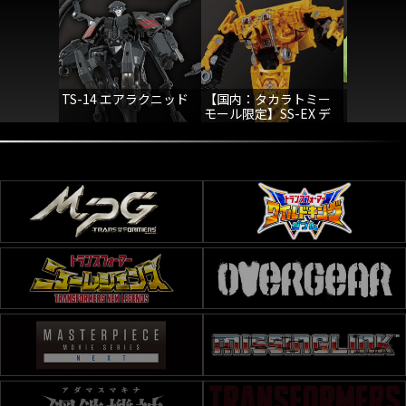
TS-14 エアラクニッド
【国内：タカラトミー
TS-05 
モール限定】SS-EX デ
ャー
ィセプティコンスキッ
プジャック