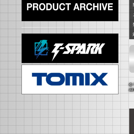
© 
Al