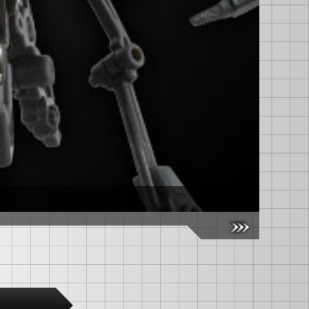
【国内：タ