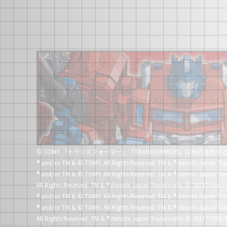
© TOMY 「トランスフォーマー」「TRANSFORMERS」は株式会
®
and/or TM & © TOMY. All Rights Reserved. TM &
®
denote Japan Tra
®
and/or TM & © TOMY. All Rights Reserved. TM &
®
denote Japan Tra
All Rights Reserved. TM &
®
denote Japan Trademarks.
© 2018 DreamW
®
and/or TM & © TOMY. All Rights Reserved. TM &
®
denote Japan Tra
®
and/or TM & © TOMY. All Rights Reserved. TM &
®
denote Japan Tra
All Rights Reserved. TM &
®
denote Japan Trademarks.
© 2017 TOMY. 