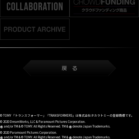
© TOMY 「トランスフォーマー」「TRANSFORMERS」は株式会社タカラトミーの登録商標です。
© 2020 DreamWorks, LLC & Paramount Pictures Corporation.
®
®
and/or TM & © TOMY. All Rights Reserved. TM &
denote Japan Trademarks.
© 2020 Paramount Pictures Corporation.
®
®
and/or TM & © TOMY. All Rights Reserved. TM &
denote Japan Trademarks.