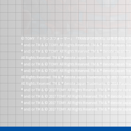
© TOMY 「トランスフォーマー」「TRANSFORMERS」は株式会
®
and/or TM & © TOMY. All Rights Reserved. TM &
®
denote Japan Tra
®
and/or TM & © TOMY. All Rights Reserved. TM &
®
denote Japan Tra
All Rights Reserved. TM &
®
denote Japan Trademarks.
© 2018 DreamW
®
and/or TM & © TOMY. All Rights Reserved. TM &
®
denote Japan Tra
®
and/or TM & © TOMY. All Rights Reserved. TM &
®
denote Japan Tra
All Rights Reserved. TM &
®
denote Japan Trademarks.
© 2017 TOMY. 
All Rights Reserved. TM &
®
denote Japan Trademarks.
© 2014 Paramo
®
and/or TM & © 2017 TOMY. All Rights Reserved. TM &
®
denote Japa
®
and/or TM & © 2017 TOMY. All Rights Reserved. TM &
®
denote Japa
®
and/or TM & © 2017 TOMY. All Rights Reserved. TM &
®
denote Japa
®
and/or TM & © 2017 TOMY. All Rights Reserved. TM &
®
denote Japa