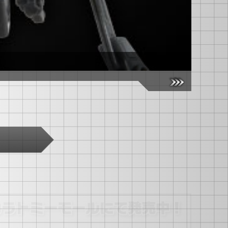
【国内：タ