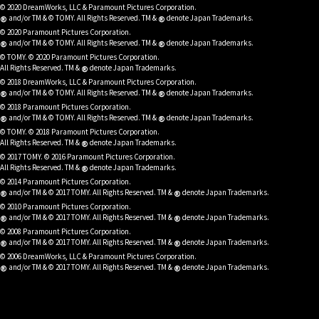
© 2020 DreamWorks, LLC & Paramount Pictures Corporation.
®
®
and/or TM & © TOMY. All Rights Reserved. TM &
denote Japan Trademarks.
© 2020 Paramount Pictures Corporation.
®
®
and/or TM & © TOMY. All Rights Reserved. TM &
denote Japan Trademarks.
© TOMY. © 2020 Paramount Pictures Corporation.
®
All Rights Reserved. TM &
denote Japan Trademarks.
© 2018 DreamWorks, LLC & Paramount Pictures Corporation.
®
®
and/or TM & © TOMY. All Rights Reserved. TM &
denote Japan Trademarks.
© 2018 Paramount Pictures Corporation.
®
®
and/or TM & © TOMY. All Rights Reserved. TM &
denote Japan Trademarks.
© TOMY. © 2018 Paramount Pictures Corporation.
®
All Rights Reserved. TM &
denote Japan Trademarks.
© 2017 TOMY. © 2016 Paramount Pictures Corporation.
®
All Rights Reserved. TM &
denote Japan Trademarks.
© 2014 Paramount Pictures Corporation.
®
®
and/or TM & © 2017 TOMY. All Rights Reserved. TM &
denote Japan Trademarks.
© 2010 Paramount Pictures Corporation.
®
®
and/or TM & © 2017 TOMY. All Rights Reserved. TM &
denote Japan Trademarks.
© 2008 Paramount Pictures Corporation.
®
®
and/or TM & © 2017 TOMY. All Rights Reserved. TM &
denote Japan Trademarks.
© 2006 DreamWorks, LLC & Paramount Pictures Corporation.
®
®
and/or TM & © 2017 TOMY. All Rights Reserved. TM &
denote Japan Trademarks.