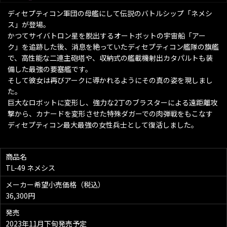
ディセプティコン軍団の母艦にして伝説のバトルシップ「ネメシ
ス」が登場。
かつてサイバトロン星を脱出するオートボットの宇宙船「アー
ク」を追跡した後、消息を絶っていたディセプティコン艦隊の旗艦
で、高性能な二連主砲塔や、収納式の艦載機射出カタパルトも装
備した最強の要塞艦です。
そして彼女は再びアークに導かれるようにその真の姿を現しまし
た。
巨大なロボットに変形し、強力な2丁のブラスターによる遠距離攻
撃から、カナードを変形させた特殊ダガーでの肉弾戦をもこなす
ディセプティコン最大最強の女性兵士として復活しました。
商品名
TL-49 ネメシス
メーカー希望小売価格（税込）
36,300円
発売
2023年11月下旬発売予定