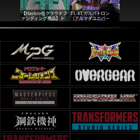
【Hasbro社クラウドフ
TL-87 ガルバトロン
TL-72 
ァンディング商品】ト
（アルマダユニバー
ランスフォーマーレガ
ス）
シー ライオカイザー