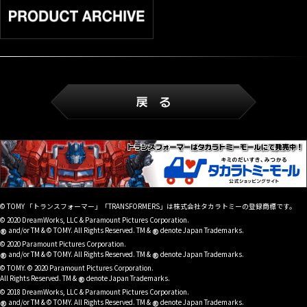
© TOMY 「トランスフォーマー」「TRANSFORMERS」は株式会社タカラトミーの登録商標です。
© 2020 DreamWorks, LLC & Paramount Pictures Corporation.
®
®
and/or TM & © TOMY. All Rights Reserved. TM &
denote Japan Trademarks.
© 2020 Paramount Pictures Corporation.
®
®
and/or TM & © TOMY. All Rights Reserved. TM &
denote Japan Trademarks.
© TOMY. © 2020 Paramount Pictures Corporation.
®
All Rights Reserved. TM &
denote Japan Trademarks.
© 2018 DreamWorks, LLC & Paramount Pictures Corporation.
®
®
and/or TM & © TOMY. All Rights Reserved. TM &
denote Japan Trademarks.