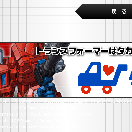
社タカラトミーの登録商標です。
© 2020 DreamWorks, LLC & Paramount Pictures Corpor
demarks.
© 2020 Paramount Pictures Corporation.
demarks.
© TOMY. © 2020 Paramount Pictures Corporation.
orks, LLC & Paramount Pictures Corporation.
demarks.
© 2018 Paramount Pictures Corporation.