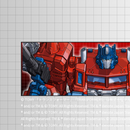
© TOMY 「トランスフォーマー」「TRANSFORMERS」は株式会
®
and/or TM & © TOMY. All Rights Reserved. TM &
®
denote Japan Tra
®
and/or TM & © TOMY. All Rights Reserved. TM &
®
denote Japan Tra
All Rights Reserved. TM &
®
denote Japan Trademarks.
© 2018 DreamW
®
and/or TM & © TOMY. All Rights Reserved. TM &
®
denote Japan Tra