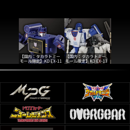
【国内：タカラトミー
【国内：タカラトミー
【国内：
モール限定】KD EX-11
モール限定】KD EX-13
モール限定】
サウンドウェーブ
マクシマルグリムロッ
オートボ
ク&ミラージュ