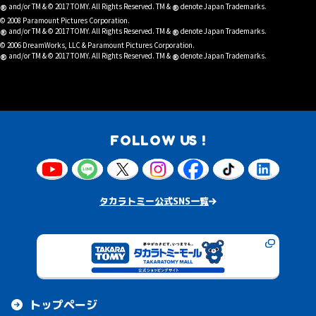
®
®
and/or TM & © 2017 TOMY. All Rights Reserved. TM &
denote Japan Trademarks.
© 2008 Paramount Pictures Corporation.
®
®
and/or TM & © 2017 TOMY. All Rights Reserved. TM &
denote Japan Trademarks.
© 2006 DreamWorks, LLC & Paramount Pictures Corporation.
®
®
and/or TM & © 2017 TOMY. All Rights Reserved. TM &
denote Japan Trademarks.
FOLLOW US !
タカラトミー公式SNS一覧
トップページ