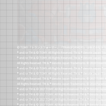
© TOMY 「トランスフォーマー」「TRANSFORMERS」は株式会
®
and/or TM & © TOMY. All Rights Reserved. TM &
®
denote Japan Tra
®
and/or TM & © TOMY. All Rights Reserved. TM &
®
denote Japan Tra
All Rights Reserved. TM &
®
denote Japan Trademarks.
© 2018 DreamW
®
and/or TM & © TOMY. All Rights Reserved. TM &
®
denote Japan Tra
®
and/or TM & © TOMY. All Rights Reserved. TM &
®
denote Japan Tra
All Rights Reserved. TM &
®
denote Japan Trademarks.
© 2017 TOMY. 
All Rights Reserved. TM &
®
denote Japan Trademarks.
© 2014 Paramo
®
and/or TM & © 2017 TOMY. All Rights Reserved. TM &
®
denote Japa
®
and/or TM & © 2017 TOMY. All Rights Reserved. TM &
®
denote Japa
®
and/or TM & © 2017 TOMY. All Rights Reserved. TM &
®
denote Japa
®
and/or TM & © 2017 TOMY. All Rights Reserved. TM &
®
denote Japa