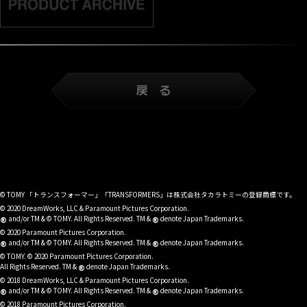
© TOMY 「トランスフォーマー」「TRANSFORMERS」は株式会社タカラトミーの登録商標です。
© 2020 DreamWorks, LLC & Paramount Pictures Corporation.
®
®
and/or TM & © TOMY. All Rights Reserved. TM &
denote Japan Trademarks.
© 2020 Paramount Pictures Corporation.
®
®
and/or TM & © TOMY. All Rights Reserved. TM &
denote Japan Trademarks.
© TOMY. © 2020 Paramount Pictures Corporation.
®
All Rights Reserved. TM &
denote Japan Trademarks.
© 2018 DreamWorks, LLC & Paramount Pictures Corporation.
®
®
and/or TM & © TOMY. All Rights Reserved. TM &
denote Japan Trademarks.
© 2018 Paramount Pictures Corporation.