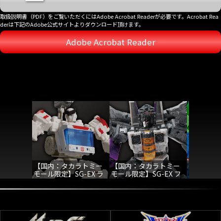
取扱説明書（PDF）をご覧いただくにはAdobe Acrobat Readerが必要です。Acrobat Rea
derは下記のAdobe公式サイトよりダウンロード頂けます。
Adobe Acrobat Reader
【国内：タカラトミー
【国内：タカラトミー
【国内：
モール限定】SG-EX ラ
モール限定】SG-EX フ
モール限定】
チェット
ァントムストライク ス
シッドス
コードロン
ンストー
トーム