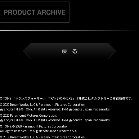
© TOMY 「トランスフォーマー」「TRANSFORMERS」は株式会社タカラトミーの登録商標です。
© 2020 DreamWorks, LLC & Paramount Pictures Corporation.
®
®
and/or TM & © TOMY. All Rights Reserved. TM &
denote Japan Trademarks.
© 2020 Paramount Pictures Corporation.
®
®
and/or TM & © TOMY. All Rights Reserved. TM &
denote Japan Trademarks.
© TOMY. © 2020 Paramount Pictures Corporation.
®
All Rights Reserved. TM &
denote Japan Trademarks.
© 2018 DreamWorks, LLC & Paramount Pictures Corporation.