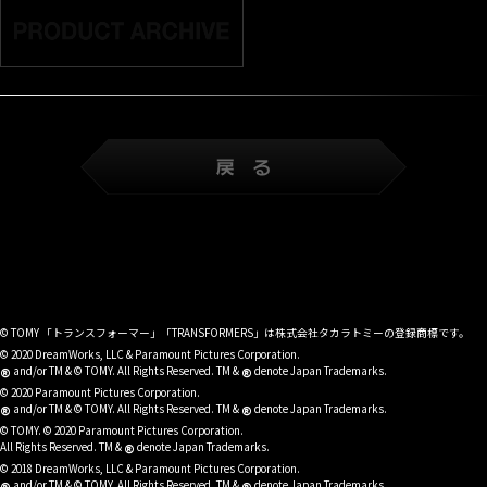
© TOMY 「トランスフォーマー」「TRANSFORMERS」は株式会社タカラトミーの登録商標です。
© 2020 DreamWorks, LLC & Paramount Pictures Corporation.
®
®
and/or TM & © TOMY. All Rights Reserved. TM &
denote Japan Trademarks.
© 2020 Paramount Pictures Corporation.
®
®
and/or TM & © TOMY. All Rights Reserved. TM &
denote Japan Trademarks.
© TOMY. © 2020 Paramount Pictures Corporation.
®
All Rights Reserved. TM &
denote Japan Trademarks.
© 2018 DreamWorks, LLC & Paramount Pictures Corporation.
and/or TM & © TOMY. All Rights Reserved. TM &
denote Japan Trademarks.