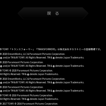
© TOMY 「トランスフォーマー」「TRANSFORMERS」は株式会社タカラトミーの登録商標です。
© 2020 DreamWorks, LLC & Paramount Pictures Corporation.
®
®
and/or TM & © TOMY. All Rights Reserved. TM &
denote Japan Trademarks.
© 2020 Paramount Pictures Corporation.
®
®
and/or TM & © TOMY. All Rights Reserved. TM &
denote Japan Trademarks.
© TOMY. © 2020 Paramount Pictures Corporation.
®
All Rights Reserved. TM &
denote Japan Trademarks.
© 2018 DreamWorks, LLC & Paramount Pictures Corporation.
®
®
and/or TM & © TOMY. All Rights Reserved. TM &
denote Japan Trademarks.
© 2018 Paramount Pictures Corporation.
®
®
and/or TM & © TOMY. All Rights Reserved. TM &
denote Japan Trademarks.
© TOMY. © 2018 Paramount Pictures Corporation.
®
All Rights Reserved. TM &
denote Japan Trademarks.
© 2017 TOMY. © 2016 Paramount Pictures Corporation.