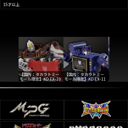
15才以上
【国内：タカラトミー
【国内：タカラトミー
【国内：
モール限定】KD EX-10
モール限定】KD EX-11
モール限定】
マクシマルスカイワー
サウンドウェーブ
マクシマ
プ&サイドワイプ
ク&ミラ