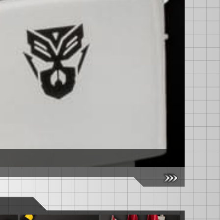
【国内：タ