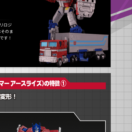
トリロジ
はそのま
です！